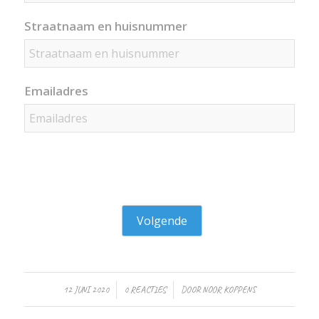
Straatnaam en huisnummer
Emailadres
Volgende
12 JUNI 2020
/
0 REACTIES
/
DOOR
NOOR KOPPENS